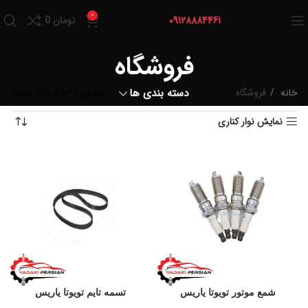
0
09128884461
تومان
0
فروشگاه
خانه
فروشگاه
دسته بندی ها
نمایش 1–12 از 952 نتیجه
نمایش نوار کناری
شمع موتور تویوتا یاریس
تسمه تایم تویوتا یاریس