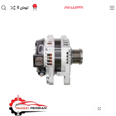
0
09128884461
تومان
0
برای بزرگنمایی کلیک کنید