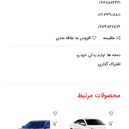
09128884461
021-33908801
09124847876
مقايسه
افزودن به علاقه مندی
دسته ها:
لوازم یدکی خودرو
اشتراک گذاری:
محصولات مرتبط