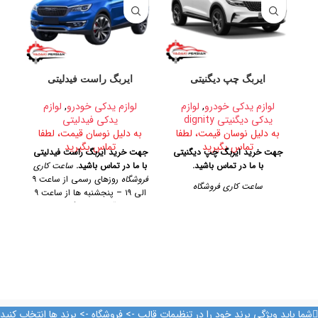
ایربگ چپ دیگنیتی
ایربگ راست فیدلیتی
لوازم یدکی خودرو
,
لوازم
لوازم یدکی خودرو
,
لوازم
یدکی دیگنیتی dignity
یدکی فیدلیتی
به دلیل نوسان قیمت، لطفا
به دلیل نوسان قیمت، لطفا
ب
تماس بگیرید
تماس بگیرید
جهت خرید ایربگ چپ دیگنیتی
جهت خرید ایربگ راست فیدلیتی
جهت
با ما در تماس باشید.
با ما در تماس باشید.
ساعت کاری
فروشگاه
روزهای رسمی از ساعت ۹
ساعت کاری فروشگاه
الی ۱۹ – پنجشنبه ها از ساعت ۹
الی ۱۴
آدرس فروشگاه
تهران،
روزهای رسمی از ساعت ۹ الی ۱۹
خیابان امیرکبیر، پاساژ کاشانی،
– پنجشنبه ها از ساعت ۹ الی ۱۴
– پن
طبقه دوم، پلاک ۳۲۹
تلفن تماس
آدرس فروشگاه
09128884461 09128884461
09124847876
تهران، خیابان امیرکبیر، پاساژ
کاشانی، طبقه دوم، پلاک ۳۲۹
ک
تلفن تماس
شما باید ویژگی برند خود را در تنظیمات قالب -> فروشگاه -> برند ها انتخاب کنید
09128884461