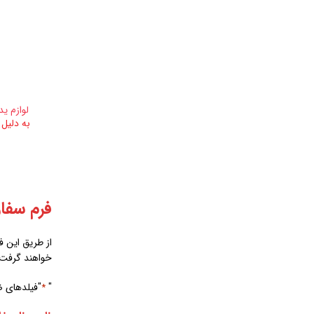
لوازم ید
به دلیل
فرم سفا
از طریق این ف
خواهند گرفت.
"
"فیلدهای 
*