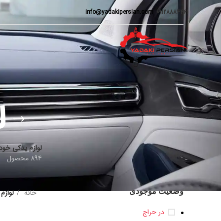
info@yadakipersian.com
09128884461
ل
لوازم یدکی خود
894 محصول
وضعیت موجودی
خانه
لوازم
در حراج