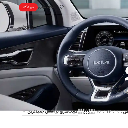
علاقه مندی
فروشگاه
لوازم یدکی
هیوندای
176 محصول
یش
9
24
36