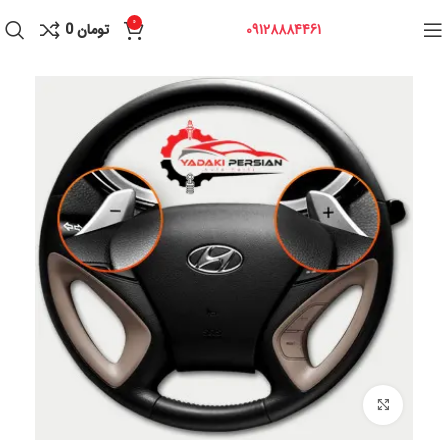
0
09128884461
تومان
0
برای بزرگنمایی کلیک کنید