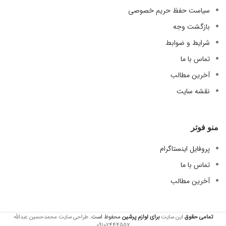
سیاست حفظ حریم خصوصی
بازگشت وجه
شرایط و ضوابط
تماس با ما
آخرین مطالب
نقشه سایت
منو فوتر
پروفایل اینستاگرام
تماس با ما
آخرین مطالب
تمامی حقوق
این سایت
برای لوازم
پرشین
محفوظ است.
طراحی سایت محمدحسین عبدالله
09102444557