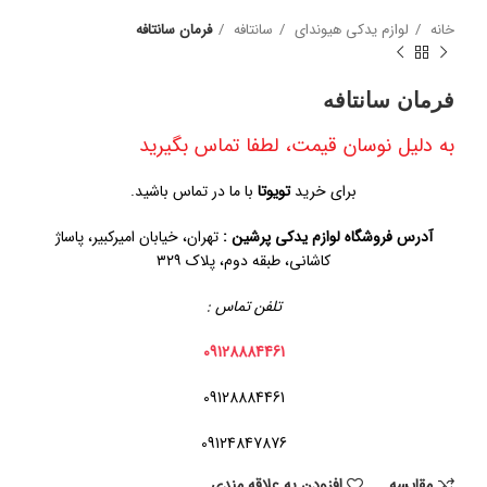
خانه
لوازم یدکی هیوندای
سانتافه
فرمان سانتافه
فرمان سانتافه
به دلیل نوسان قیمت، لطفا تماس بگیرید
برای خرید
تویوتا
با ما در تماس باشید.
آدرس فروشگاه لوازم یدکی پرشین :
تهران، خیابان امیرکبیر، پاساژ
کاشانی، طبقه دوم، پلاک ۳۲۹
تلفن تماس :
09128884461
09128884461
09124847876
مقايسه
افزودن به علاقه مندی