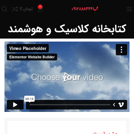
0
09128884461
تومان
0
کتابخانه کلاسیک و هوشمند
متن تست