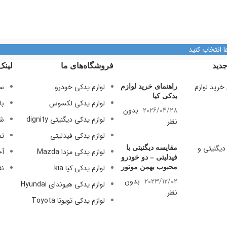
روزهای رسمی از ساعت ۹ الی ۱۹ – پنجشنبه ها
روزهای رسمی از 
از ساعت ۹ الی ۱۴
از ساعت ۹ الی ۱۴
آدرس فروشگاه
آدرس فروشگاه
ا انتخاب کنید
بان امیرکبیر، پاساژ کاشانی، طبقه دوم،
تهران، خیابان امیرکبیر، پاساژ کاشانی، 
دید
فروشگاه‌های ما
لینک
پلاک ۳۲۹
پلاک ۳۲۹
تلفن تماس
تلفن تماس
لوازم یدکی خودرو
سی
راهنمای خرید لوازم
یدکی کیا
09128884461
09128884461
لوازم یدکی لکسوس
با
2026/04/28
بدون
09128884461
09128884461
لوازم یدکی دیگنیتی dignity
شر
نظر
09124847876
09124847876
لوازم یدکی فیدلیتی
تم
مقایسه دیگنیتی با
لوازم یدکی مزدا Mazda
آخ
فیدلیتی – دو خودرو
محبوب بهمن موتور
لوازم یدکی کیا kia
نق
2023/12/02
بدون
لوازم یدکی هیوندای Hyundai
نظر
لوازم یدکی تویوتا Toyota