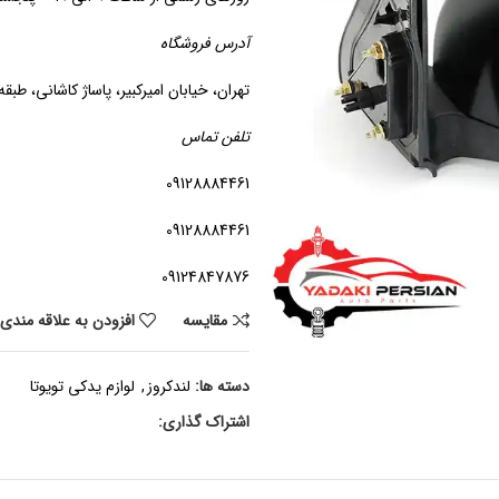
آدرس فروشگاه
تهران، خیابان امیرکبیر، پاساژ کاشانی، طبقه د
تلفن تماس
09128884461
09128884461
09124847876
مقايسه
افزودن به علاقه مندی
دسته ها:
لندکروز
,
لوازم یدکی تویوتا
اشتراک گذاری: