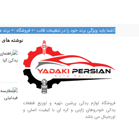
روزهای رسمی از ساعت ۹ الی ۱۹ – پنجشنبه ها
از ساعت ۹ الی ۱۴
آدرس فروشگاه
تهران، خیابان امیرکبیر، پاساژ کاشانی، طبقه دوم،
شما باید ویژگی برند خود را در تنظیمات قالب -> فروشگاه -> برند ه
تهران، خیا
پلاک ۳۲۹
نوشته های ج
تلفن تماس
09128884461
09128884461
09124847876
فروشگاه لوازم یدکی پرشین ،تهیه و توزیع قطعات
یدکی خودروهای ژاپنی و کره ای با کیفیت اصلی و
اورجینال می باشد.