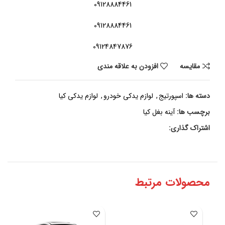
09128884461
09128884461
09124847876
مقايسه
افزودن به علاقه مندی
دسته ها:
اسپورتیج
,
لوازم یدکی خودرو
,
لوازم یدکی کیا
برچسب ها:
آینه بغل کیا
اشتراک گذاری:
محصولات مرتبط