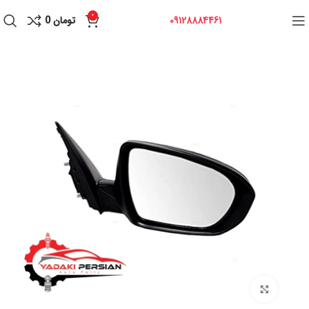
0
09128884461
تومان
0
برای بزرگنمایی کلیک کنید