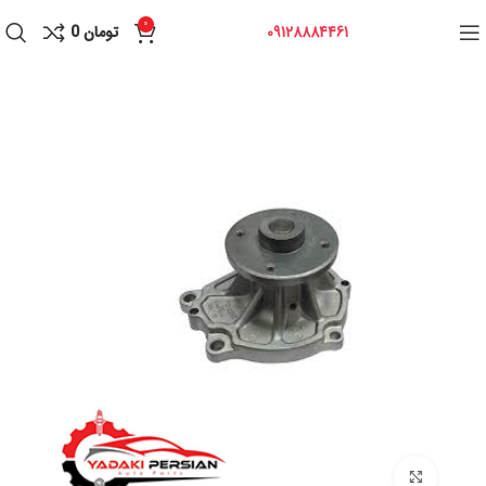
0
09128884461
تومان
0
برای بزرگنمایی کلیک کنید