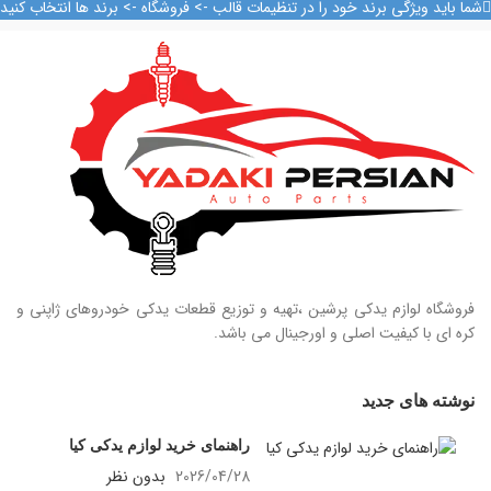
09128884461
شما باید ویژگی برند خود را در تنظیمات قالب -> فروشگاه -> برند ها انتخاب کنید
09128884461
09124847876
فروشگاه لوازم یدکی پرشین ،تهیه و توزیع قطعات یدکی خودروهای ژاپنی و
کره ای با کیفیت اصلی و اورجینال می باشد.
نوشته های جدید
راهنمای خرید لوازم یدکی کیا
2026/04/28
بدون نظر