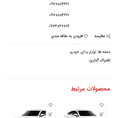
09128884461
09128884461
09124847876
مقايسه
افزودن به علاقه مندی
دسته ها:
لوازم یدکی خودرو
اشتراک گذاری:
محصولات مرتبط