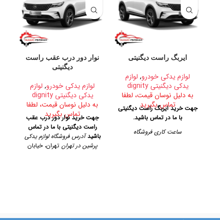
ایربگ راست دیگنیتی
نوار دور درب عقب راست
دیگنیتی
لوازم یدکی خودرو
,
لوازم
یدکی دیگنیتی dignity
لوازم یدکی خودرو
,
لوازم
ل
به دلیل نوسان قیمت، لطفا
یدکی دیگنیتی dignity
تماس بگیرید
به دلیل نوسان قیمت، لطفا
ب
جهت خرید ایربگ راست دیگنیتی
تماس بگیرید
با ما در تماس باشید.
جهت خرید نوار دور درب عقب
جهت
راست دیگنیتی با ما در تماس
ساعت کاری فروشگاه
باشید
آدرس فروشگاه لوازم یدکی
پرشین در تهران
تهران، خیابان
روزهای رسمی از ساعت ۹ الی ۱۹
آدر
امیرکبیر، پاساژ کاشانی، طبقه دوم،
– پنجشنبه ها از ساعت ۹ الی ۱۴
پلاک ۳۲۹
تلفن تماس
آدرس فروشگاه
09128884461
09128884461
09124847876
ک
تهران، خیابان امیرکبیر، پاساژ
کاشانی، طبقه دوم، پلاک ۳۲۹
تلفن تماس