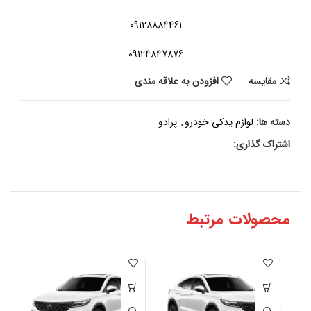
09128884461
09124847876
مقايسه
افزودن به علاقه مندی
دسته ها:
لوازم یدکی خودرو
,
پرادو
اشتراک گذاری:
محصولات مرتبط