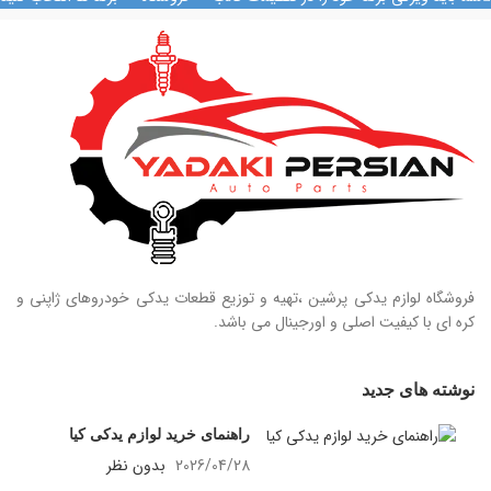
09124847876
09128884461
09124847876
فروشگاه لوازم یدکی پرشین ،تهیه و توزیع قطعات یدکی خودروهای ژاپنی و
کره ای با کیفیت اصلی و اورجینال می باشد.
نوشته های جدید
راهنمای خرید لوازم یدکی کیا
2026/04/28
بدون نظر