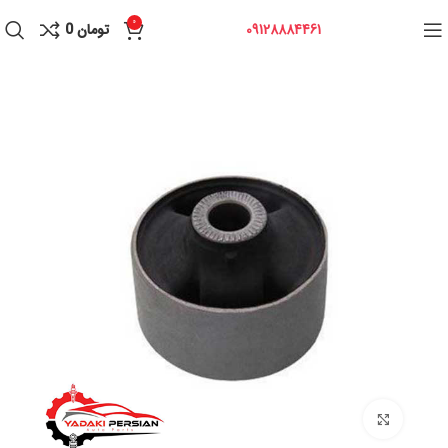
0
09128884461
تومان
0
برای بزرگنمایی کلیک کنید