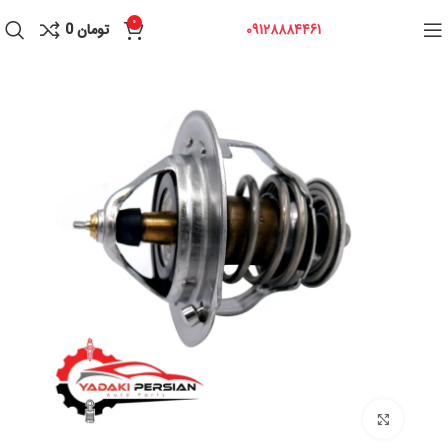
0
09128884461
تومان
0
برای بزرگنمایی کلیک کنید