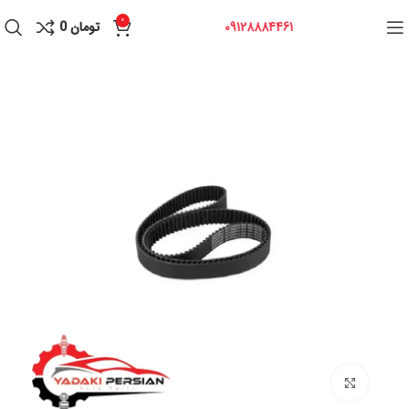
0
09128884461
تومان
0
برای بزرگنمایی کلیک کنید