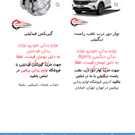
نوار دور درب عقب راست
گیربکس فیدلیتی
دیگنیتی
لوازم یدکی خودرو
,
لوازم
لوازم یدکی خودرو
,
لوازم
یدکی فیدلیتی
ل
یدکی دیگنیتی dignity
به دلیل نوسان قیمت، لطفا
به دلیل نوسان قیمت، لطفا
تماس بگیرید
ب
جهت خرید گیربکس فیدلیتی با
تماس بگیرید
جهت خرید نوار دور درب عقب
فروشگاه
لوازم یدکی پرشین
در
جهت
راست دیگنیتی با ما در تماس
تماس باشید.
باشید
آدرس فروشگاه لوازم یدکی
تهران، خیابان امیرکبیر، پاساژ
پرشین در تهران
تهران، خیابان
کاشانی، طبقه دوم، پلاک ۳۲۹
آدر
امیرکبیر، پاساژ کاشانی، طبقه دوم،
پلاک ۳۲۹
تلفن تماس
تلفن تماس
09128884461
09128884461
09128884461
09124847876
ک
09128884461
09124847876