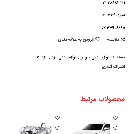
09128884461
021-33908801
02133908695
مقايسه
افزودن به علاقه مندی
دسته ها:
لوازم یدکی خودرو
,
لوازم یدکی مزدا
,
مزدا 3
اشتراک گذاری:
محصولات مرتبط