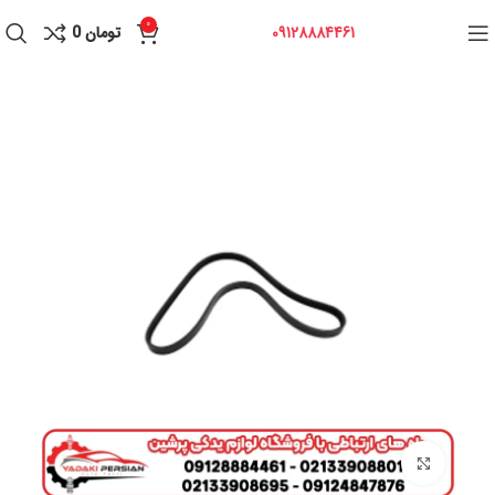
0
09128884461
تومان
0
برای بزرگنمایی کلیک کنید