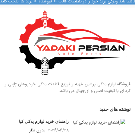
شما باید ویژگی برند خود را در تنظیمات قالب -> فروشگاه -> برند ها انتخاب کنید
09128884461
09128884461
09124847876
09124847876
فروشگاه لوازم یدکی پرشین ،تهیه و توزیع قطعات یدکی خودروهای ژاپنی و
کره ای با کیفیت اصلی و اورجینال می باشد.
نوشته های جدید
راهنمای خرید لوازم یدکی کیا
2026/04/28
بدون نظر