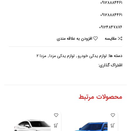
09128884461
09128884461
09124847876
مقايسه
افزودن به علاقه مندی
دسته ها:
لوازم یدکی خودرو
,
لوازم یدکی مزدا
,
مزدا 2
اشتراک گذاری:
محصولات مرتبط