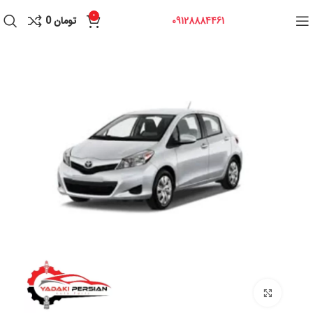
0
09128884461
تومان
0
برای بزرگنمایی کلیک کنید