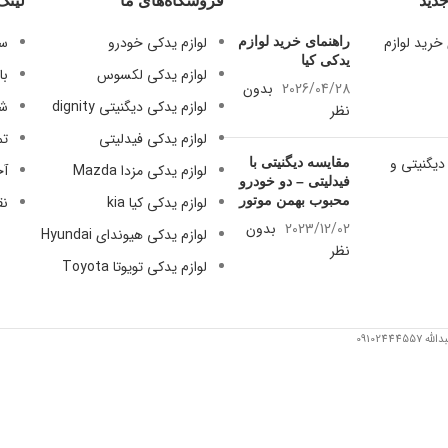
دید
فروشگاه‌های ما
لینک
09124847876
09124847876
لوازم یدکی خودرو
سی
راهنمای خرید لوازم
یدکی کیا
لوازم یدکی لکسوس
با
2026/04/28
بدون
لوازم یدکی دیگنیتی dignity
شر
نظر
لوازم یدکی فیدلیتی
تم
مقایسه دیگنیتی با
لوازم یدکی مزدا Mazda
آخ
فیدلیتی – دو خودرو
محبوب بهمن موتور
لوازم یدکی کیا kia
نق
2023/12/02
بدون
لوازم یدکی هیوندای Hyundai
نظر
لوازم یدکی تویوتا Toyota
091024