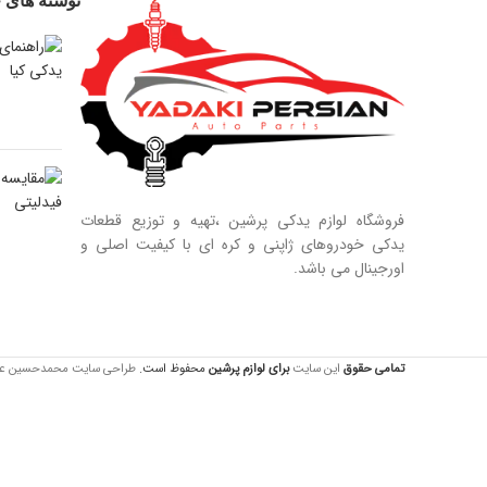
نوشته های ج
09128884461
09124847876
فروشگاه لوازم یدکی پرشین ،تهیه و توزیع قطعات
یدکی خودروهای ژاپنی و کره ای با کیفیت اصلی و
اورجینال می باشد.
تمامی حقوق
این سایت
برای لوازم
پرشین
محفوظ است.
طراحی سایت محمدحسین عبدالله 44557