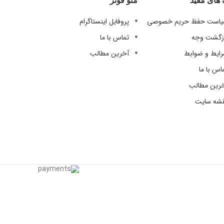
 های مفید
منو فوتر
09124847876
است حفظ حریم خصوصی
پروفایل اینستاگرام
زگشت وجه
تماس با ما
ایط و ضوابط
آخرین مطالب
اس با ما
رین مطالب
شه سایت