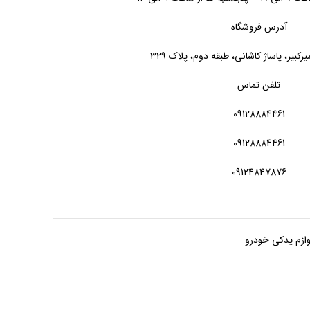
آدرس فروشگاه
یرکبیر، پاساژ کاشانی، طبقه دوم، پلاک ۳۲۹
تلفن تماس
09128884461
09128884461
09124847876
وازم یدکی خودرو