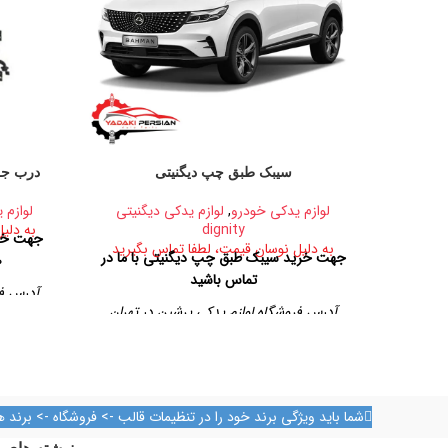
سیبک طبق چپ دیگنیتی
درب جل
لوازم یدکی خودرو
,
لوازم یدکی دیگنیتی
لوازم
dignity
به دلی
جهت خر
به دلیل نوسان قیمت، لطفا تماس بگیرید
جهت خرید سیبک طبق چپ دیگنیتی با ما در
0
تماس باشید
آدرس فر
آدرس فروشگاه لوازم یدکی پرشین در تهران
تهران، خیا
تهران، خیابان امیرکبیر، پاساژ کاشانی، طبقه دوم،
پلاک ۳۲۹
تلفن تماس
شما باید ویژگی برند خود را در تنظیمات قالب -> فروشگاه -> برند ه
09128884461