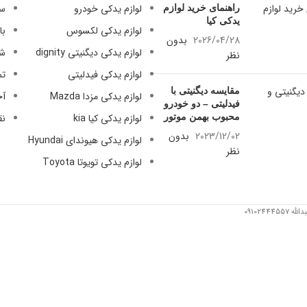
لوازم یدکی خودرو
سی
راهنمای خرید لوازم
09128884461
یدکی کیا
لوازم یدکی لکسوس
با
09128884461
2026/04/28
بدون
لوازم یدکی دیگنیتی dignity
شر
نظر
09124847876
لوازم یدکی فیدلیتی
تم
مقایسه دیگنیتی با
لوازم یدکی مزدا Mazda
آخ
فیدلیتی – دو خودرو
محبوب بهمن موتور
لوازم یدکی کیا kia
نق
2023/12/02
بدون
لوازم یدکی هیوندای Hyundai
نظر
لوازم یدکی تویوتا Toyota
091024