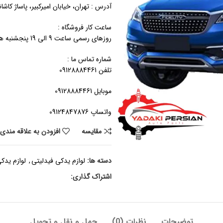
آدرس : تهران، خیابان امیرکبیر، پاساژ کاشان
ساعت کار فروشگاه :
روزهای رسمی ساعت 9 الی 19 پنجشنبه ها ساعت 9 الی 14
شماره تماس ما :
تلفن 09128884461
موبایل 09128884461
واتساپ 09124847876
مقايسه
افزودن به علاقه مندی
دسته ها:
لوازم یدکی فیدلیتی
,
لوازم یدک
اشتراک گذاری:
توضیحات
نظرات (0)
حمل و نقل و تحویل