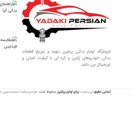
09128884461
09128884461
09124847876
فروشگاه لوازم یدکی پرشین ،تهیه و توزیع قطعات
یدکی خودروهای ژاپنی و کره ای با کیفیت اصلی و
اورجینال می باشد.
تمامی حقوق
این سایت
برای لوازم
پرشین
محفوظ است.
طراحی سایت محمدحسین عبدالله 44557