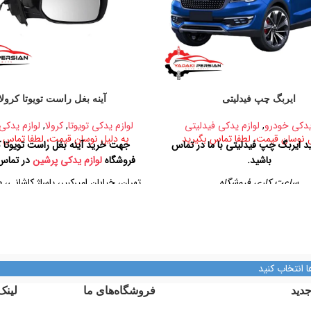
ایربگ چپ فیدلیتی
آینه بغل راست تویوتا کرولا
یدکی خودرو
,
لوازم یدکی فیدلیتی
لوازم یدکی تویوتا
,
کرولا
,
لوازم یدکی
ل نوسان قیمت، لطفا تماس بگیرید
به دلیل نوسان قیمت، لطفا تماس ب
 ایربگ چپ فیدلیتی با ما در تماس
جهت خرید آینه بغل راست تویوتا کر
باشید.
فروشگاه
لوازم یدکی پرشین
در تماس 
ساعت کاری فروشگاه
تهران، خیابان امیرکبیر، پاساژ کاشانی، 
پلاک ۳۲۹
روزهای رسمی از ساعت ۹ الی ۱۹ – پنجشنبه ها
از ساعت ۹ الی ۱۴
تلفن تماس
آدرس فروشگاه
09128884461
بان امیرکبیر، پاساژ کاشانی، طبقه دوم،
09128884461
ا انتخاب کنید
پلاک ۳۲۹
09124847876
دید
فروشگاه‌های ما
لینک
تلفن تماس