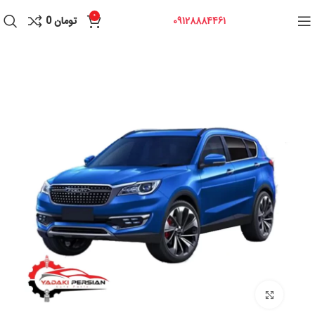
0
09128884461
تومان
0
برای بزرگنمایی کلیک کنید