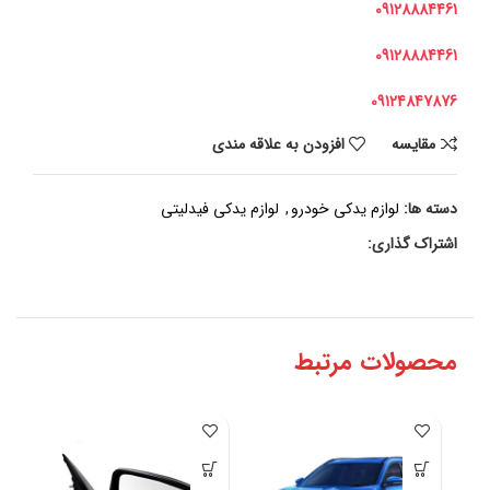
09128884461
09128884461
09124847876
مقايسه
افزودن به علاقه مندی
دسته ها:
لوازم یدکی خودرو
,
لوازم یدکی فیدلیتی
اشتراک گذاری:
محصولات مرتبط