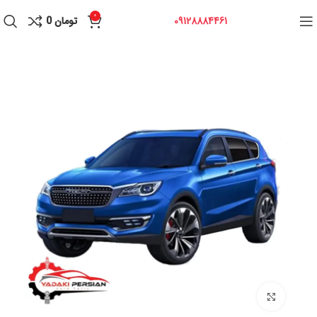
0
09128884461
تومان
0
برای بزرگنمایی کلیک کنید