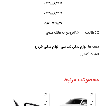
09128884461
09128884461
09124847876
مقايسه
افزودن به علاقه مندی
دسته ها:
لوازم یدکی فیدلیتی
,
لوازم یدکی خودرو
اشتراک گذاری:
محصولات مرتبط