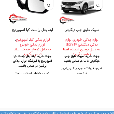
سیبک طبق چپ دیگنیتی
آینه بغل راست کیا اسپورتیج
لوازم یدکی خودرو
,
لوازم
لوازم یدکی کیا
,
اسپورتیج
,
یدکی دیگنیتی dignity
لوازم یدکی خودرو
ب
به دلیل نوسان قیمت، لطفا
به دلیل نوسان قیمت، لطفا
تماس بگیرید
تماس بگیرید
جهت خرید سیبک طبق چپ
جهت خرید آینه بغل راست کیا
ل
دیگنیتی با ما در تماس باشید
اسپورتیج با فروشگاه لوازم یدکی
س
پرشین در تماس باشید.
آدرس فروشگاه لوازم یدکی پرشین
پن
در تهران
تهران، خیابان امیرکبیر، پاساژ
آ
کاشانی، طبقه دوم، پلاک ۳۲۹
امی
تهران، خیابان امیرکبیر، پاساژ
کاشانی، طبقه دوم، پلاک ۳۲۹
تلفن تماس
تلفن تماس
09128884461
09128884461
09128884461
09124847876
09128884461
شما باید ویژگی برند خود را در تنظیمات قالب -> فروشگاه -> برند ها انتخاب کنید