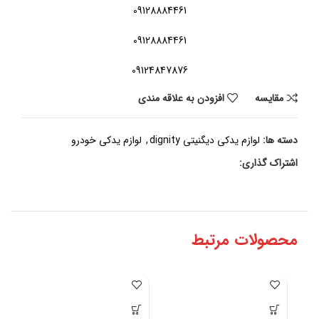
09128884461
09128884461
09124847876
مقايسه
افزودن به علاقه مندی
دسته ها:
لوازم یدکی دیگنیتی dignity
,
لوازم یدکی خودرو
اشتراک گذاری:
محصولات مرتبط