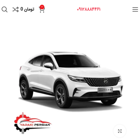
0
09128884461
تومان
0
برای بزرگنمایی کلیک کنید