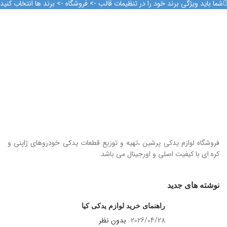
09128884461
شما باید ویژگی برند خود را در تنظیمات قالب -> فروشگاه -> برند ها انتخاب کنید
09128884461
09124847876
فروشگاه لوازم یدکی پرشین ،تهیه و توزیع قطعات یدکی خودروهای ژاپنی و
کره ای با کیفیت اصلی و اورجینال می باشد.
نوشته های جدید
راهنمای خرید لوازم یدکی کیا
2026/04/28
بدون نظر