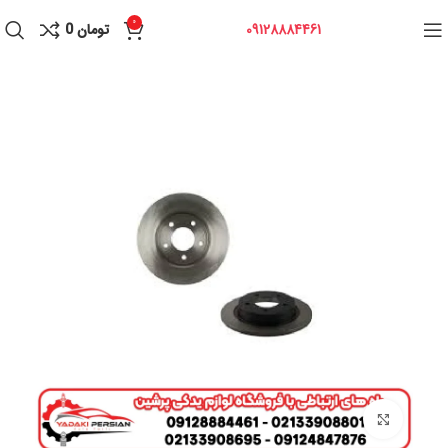
0
09128884461
تومان
0
برای بزرگنمایی کلیک کنید