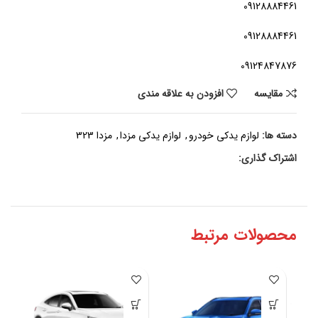
09128884461
09128884461
09124847876
مقايسه
افزودن به علاقه مندی
دسته ها:
لوازم یدکی خودرو
,
لوازم یدکی مزدا
,
مزدا 323
اشتراک گذاری:
محصولات مرتبط