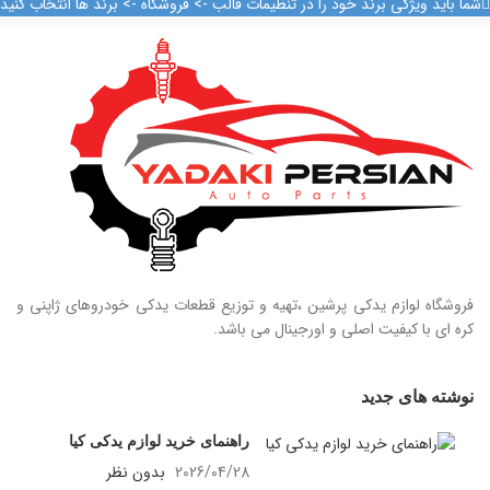
شما باید ویژگی برند خود را در تنظیمات قالب -> فروشگاه -> برند ها انتخاب کنید
09128884461
09128884461
09124847876
09124847876
فروشگاه لوازم یدکی پرشین ،تهیه و توزیع قطعات یدکی خودروهای ژاپنی و
کره ای با کیفیت اصلی و اورجینال می باشد.
نوشته های جدید
راهنمای خرید لوازم یدکی کیا
2026/04/28
بدون نظر