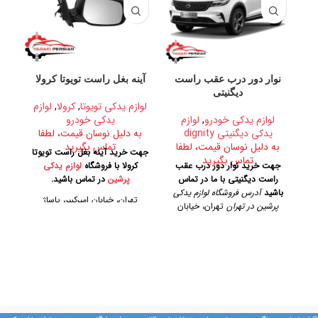
نوار دور درب عقب راست
آینه بغل راست تویوتا کرولا
دیگنیتی
لوازم یدکی تویوتا
,
کرولا
,
لوازم
لوازم یدکی خودرو
,
لوازم
یدکی خودرو
ب
یدکی دیگنیتی dignity
به دلیل نوسان قیمت، لطفا
به دلیل نوسان قیمت، لطفا
تماس بگیرید
جهت خرید آینه بغل راست تویوتا
ل
تماس بگیرید
جهت خرید نوار دور درب عقب
کرولا با فروشگاه
لوازم یدکی
س
راست دیگنیتی با ما در تماس
پرشین
در تماس باشید.
باشید
آدرس فروشگاه لوازم یدکی
پن
تهران، خیابان امیرکبیر، پاساژ
پرشین در تهران
تهران، خیابان
آ
کاشانی، طبقه دوم، پلاک ۳۲۹
امیرکبیر، پاساژ کاشانی، طبقه دوم،
امی
پلاک ۳۲۹
تلفن تماس
تلفن تماس
09128884461
09128884461
09128884461
09124847876
09128884461
09124847876