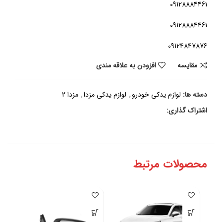
09128884461
09128884461
09124847876
مقايسه
افزودن به علاقه مندی
دسته ها:
لوازم یدکی خودرو
,
لوازم یدکی مزدا
,
مزدا 2
اشتراک گذاری:
محصولات مرتبط