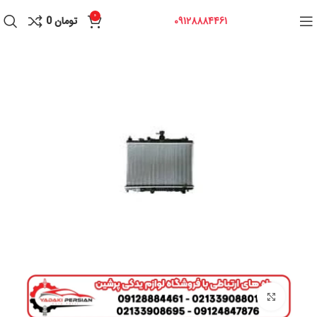
0
09128884461
تومان
0
برای بزرگنمایی کلیک کنید