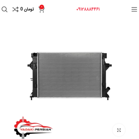
0
09128884461
تومان
0
برای بزرگنمایی کلیک کنید