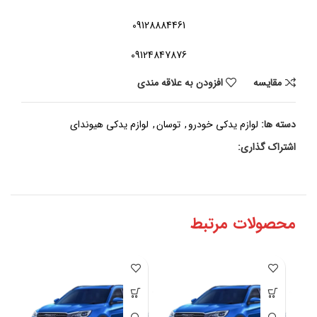
09128884461
09124847876
مقايسه
افزودن به علاقه مندی
دسته ها:
لوازم یدکی خودرو
,
توسان
,
لوازم یدکی هیوندای
اشتراک گذاری:
محصولات مرتبط