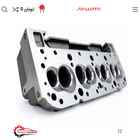
0
09128884461
تومان
0
برای بزرگنمایی کلیک کنید