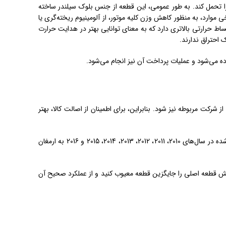
 را تحمل کند. به طور عمومی، این قطعه از جنس بلوک سیلندر ساخته
خی موارد، به منظور کاهش وزن کلیه موتور، از آلومینیوم ریخته‌گری یا
ساط حرارتی بالاتری دارد که به معنای توانایی بهتر در هدایت حرارت
 احتراق ندارند.
ده می‌شود و عملیات پرداخت آن نیز انجام می‌شود.
شرکت مربوطه نیز شود. بنابراین، برای اطمینان از اصالت کالا، بهتر
مهم نیست که خودروی پرادو شما در چه سالی تولید شده است. فروشگاه تویوتا یدک، قطعه اصلی سرسیلندر تویوتا پرادو را برای تمام مدل‌های تولید شده در سال‌های 2010، 2011، 2012، 2013، 2014، 2015 و 2016 به ارمغان
یلوکس، لکسوس Rx350 نیز در دسترس است. شما می‌توانید با آرامش قطعه اصلی را جایگزین قطعه معیوب کنید و از عملکرد صحیح آن