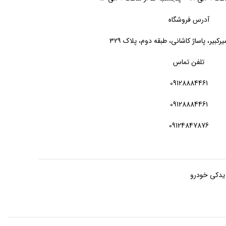
آدرس فروشگاه
یرکبیر، پاساژ کاشانی، طبقه دوم، پلاک ۳۲۹
تلفن تماس
09128884461
09128884461
09124847876
 یدکی خودرو