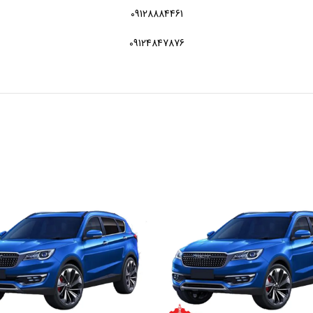
09128884461
09124847876