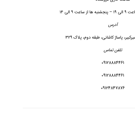
اعت ۹ الی ۱۴
آدرس
یرکبیر، پاساژ کاشانی، طبقه دوم، پلاک ۳۲۹
تلفن تماس
09128884461
09128884461
09124847876