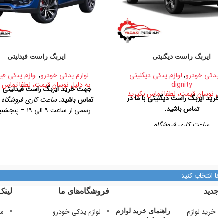
ایربگ راست دیگنیتی
ایربگ راست فیدلیتی
یدکی خودرو
,
لوازم یدکی دیگنیتی
لوازم یدکی خودرو
,
لوازم یدکی فی
dignity
به دلیل نوسان قیمت، لطفا تماس ب
جهت خرید ایربگ راست فیدلیتی با
ل نوسان قیمت، لطفا تماس بگیرید
ید ایربگ راست دیگنیتی با ما در
تماس باشید.
ساعت کاری فروشگاه
ر
تماس باشید.
رسمی از ساعت ۹ الی ۱۹ –
ساعت ۹ الی ۱۴
آدرس فروشگاه
تهران،
ساعت کاری فروشگاه
امیرکبیر، پاساژ کاشانی، طبقه دوم، پلاک
روزهای رسمی از ساعت ۹ الی ۱۹ – پنجشنبه ها
تلفن تماس
1 09128884461
از ساعت ۹ الی ۱۴
09124847876
آدرس فروشگاه
ا انتخاب کنید
بان امیرکبیر، پاساژ کاشانی، طبقه دوم،
دید
فروشگاه‌های ما
لینک
پلاک ۳۲۹
تلفن تماس
لوازم یدکی خودرو
سی
راهنمای خرید لوازم