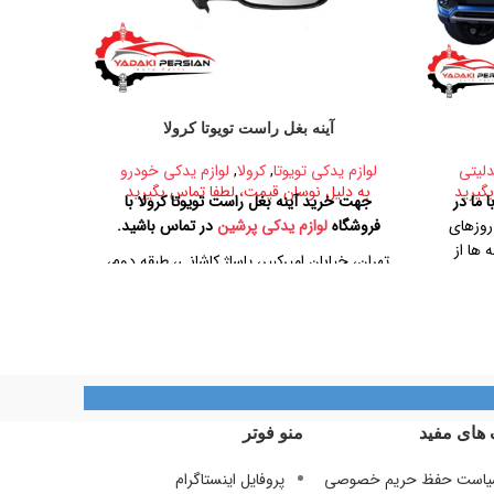
آینه بغل راست تویوتا کرولا
درب جلو
دلیتی
لوازم یدکی تویوتا
,
کرولا
,
لوازم یدکی خودرو
لوازم 
گیرید
به دلیل نوسان قیمت، لطفا تماس بگیرید
به دلیل
 ما در
جهت خرید آینه بغل راست تویوتا کرولا با
جهت خر
وزهای
فروشگاه
لوازم یدکی پرشین
در تماس باشید.
350
 پنجشنبه ها از
تهران، خیابان امیرکبیر، پاساژ کاشانی، طبقه دوم،
آدرس فر
 خیابان
پلاک ۳۲۹
تهران، خیاب
 ۳۲۹
تلفن تماس
0912888446
09128884461
09128884461
09124847876
 های مفید
منو فوتر
است حفظ حریم خصوصی
پروفایل اینستاگرام