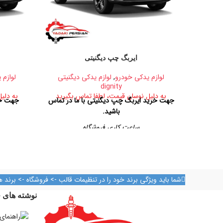
ایربگ چپ دیگنیتی
لوازم یدکی خودرو
,
لوازم یدکی دیگنیتی
لوازم 
dignity
به دلیل نوسان قیمت، لطفا تماس بگیرید
به دلی
جهت خرید ایربگ چپ دیگنیتی با ما در تماس
جهت خر
باشید.
ساعت کاری فروشگاه
روزهای رسمی از ساعت ۹ الی ۱۹ – پنجشنبه ها
از ساعت ۹ الی ۱۴
آدرس فروشگاه
شما باید ویژگی برند خود را در تنظیمات قالب -> فروشگاه -> برند ه
تهران، خیابان امیرکبیر، پاساژ کاشانی، طبقه دوم،
تهران، خیا
نوشته های ج
پلاک ۳۲۹
تلفن تماس