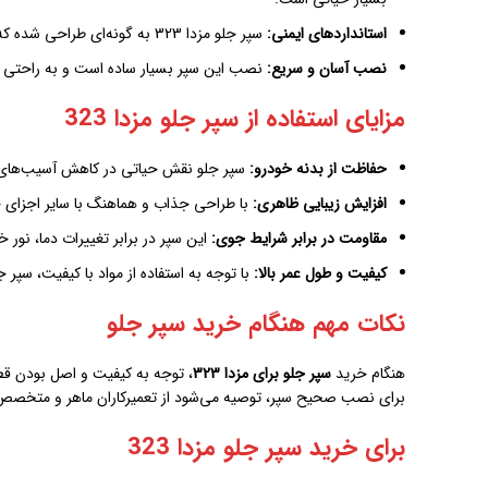
استانداردهای ایمنی:
سپر جلو مزدا 323 به گونه‌ای طراحی شده که عملکرد ایمنی را در مواقع ضروری به بهترین نحو ارائه می‌دهد، به ویژه در تصادفات خفیف، آسیب به سایر قسمت‌های خودرو کاهش می‌یابد.
نصب آسان و سریع:
نصب این سپر بسیار ساده است و به راحتی می
مزایای استفاده از سپر جلو مزدا 323
حفاظت از بدنه خودرو:
سپر جلو نقش حیاتی در کاهش آسیب‌های وا
افزایش زیبایی ظاهری:
با طراحی جذاب و هماهنگ با سایر اجزای خودرو، سپر جلو مزدا 323 می‌تواند نمای
مقاومت در برابر شرایط جوی:
این سپر در برابر تغییرات دما، نور 
کیفیت و طول عمر بالا:
با توجه به استفاده از مواد با کیفیت، سپر جلو مزدا 323 عمر طولانی دارد و نیاز به تعویض م
نکات مهم هنگام خرید سپر جلو
هنگام خرید
سپر جلو برای مزدا 323
، توجه به کیفیت و اصل بودن ق
برای نصب صحیح سپر، توصیه می‌شود از تعمیرکاران ماهر و متخصص است
برای خرید سپر جلو مزدا 323