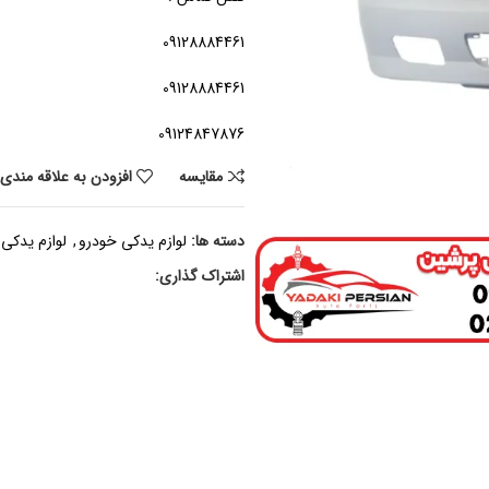
09128884461
09128884461
09124847876
مقايسه
افزودن به علاقه مندی
دسته ها:
لوازم یدکی خودرو
,
لوازم یدکی 
اشتراک گذاری: