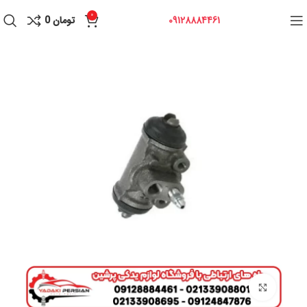
0
09128884461
تومان
0
برای بزرگنمایی کلیک کنید