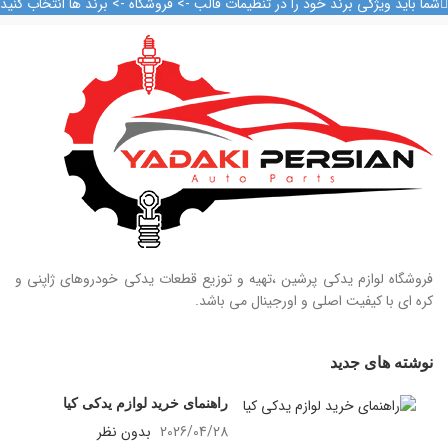
شما باید ویژگی برند خود را در تنظیمات قالب -> فروشگاه -> برند ها انتخاب کنید
09128884461
09124847876
فروشگاه لوازم یدکی پرشین ،تهیه و توزیع قطعات یدکی خودروهای ژاپنی و
کره ای با کیفیت اصلی و اورجینال می باشد.
نوشته های جدید
راهنمای خرید لوازم یدکی کیا
2026/04/28
بدون نظر