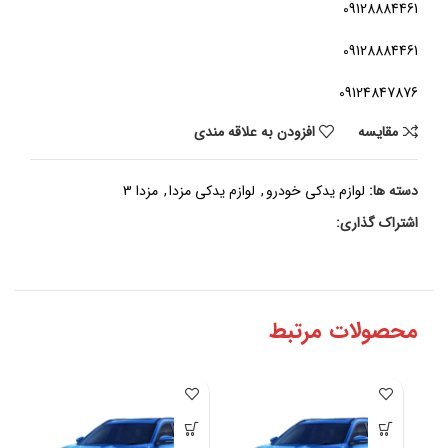
09128884461
09128884461
09124847876
مقايسه
افزودن به علاقه مندی
دسته ها:
لوازم یدکی خودرو
,
لوازم یدکی مزدا
,
مزدا 3
اشتراک گذاری:
محصولات مرتبط