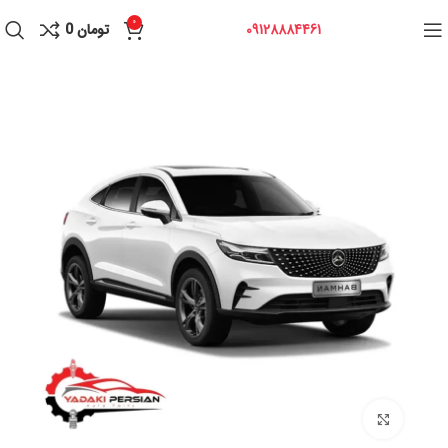
0
09128884461
تومان
0
برای بزرگنمایی کلیک کنید