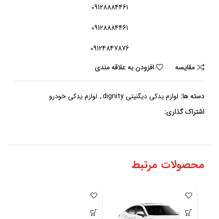
09128884461
09128884461
09124847876
مقايسه
افزودن به علاقه مندی
دسته ها:
لوازم یدکی دیگنیتی dignity
,
لوازم یدکی خودرو
اشتراک گذاری:
محصولات مرتبط