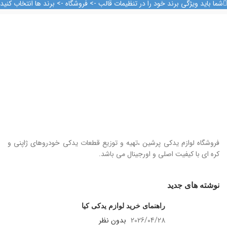
09128884461
شما باید ویژگی برند خود را در تنظیمات قالب -> فروشگاه -> برند ها انتخاب کنید
09128884461
09124847876
فروشگاه لوازم یدکی پرشین ،تهیه و توزیع قطعات یدکی خودروهای ژاپنی و
کره ای با کیفیت اصلی و اورجینال می باشد.
نوشته های جدید
راهنمای خرید لوازم یدکی کیا
2026/04/28
بدون نظر