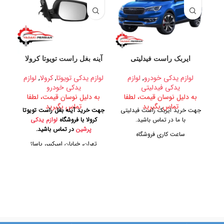
ایربک راست فیدلیتی
آینه بغل راست تویوتا کرولا
لوازم یدکی خودرو
,
لوازم
لوازم یدکی تویوتا
,
کرولا
,
لوازم
یدکی فیدلیتی
یدکی خودرو
ل
به دلیل نوسان قیمت، لطفا
به دلیل نوسان قیمت، لطفا
تماس بگیرید
تماس بگیرید
ب
جهت خرید ایربک راست فیدلیتی
جهت خرید آینه بغل راست تویوتا
با ما در تماس باشید.
کرولا با فروشگاه
لوازم یدکی
جهت
پرشین
در تماس باشید.
ساعت کاری فروشگاه
تهران، خیابان امیرکبیر، پاساژ
روزهای رسمی از ساعت ۹ الی ۱۹
کاشانی، طبقه دوم، پلاک ۳۲۹
آدر
– پنجشنبه ها از ساعت ۹ الی ۱۴
تلفن تماس
آدرس فروشگاه
09128884461
ک
تهران، خیابان امیرکبیر، پاساژ
کاشانی، طبقه دوم، پلاک ۳۲۹
09128884461
تلفن تماس
09124847876