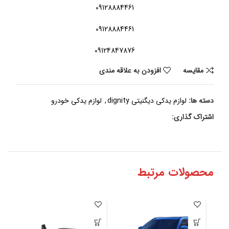
09128884461
09128884461
09124847876
مقايسه
افزودن به علاقه مندی
دسته ها:
لوازم یدکی دیگنیتی dignity
,
لوازم یدکی خودرو
اشتراک گذاری:
محصولات مرتبط