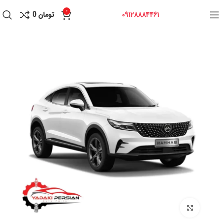
0
09128884461
تومان
0
برای بزرگنمایی کلیک کنید