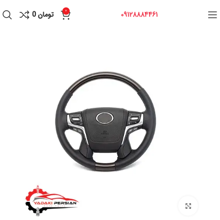
0
09128884461
تومان
0
برای بزرگنمایی کلیک کنید