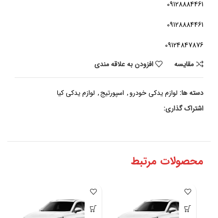
09128884461
09128884461
09124847876
مقايسه
افزودن به علاقه مندی
دسته ها:
لوازم یدکی خودرو
,
اسپورتیج
,
لوازم یدکی کیا
اشتراک گذاری:
محصولات مرتبط