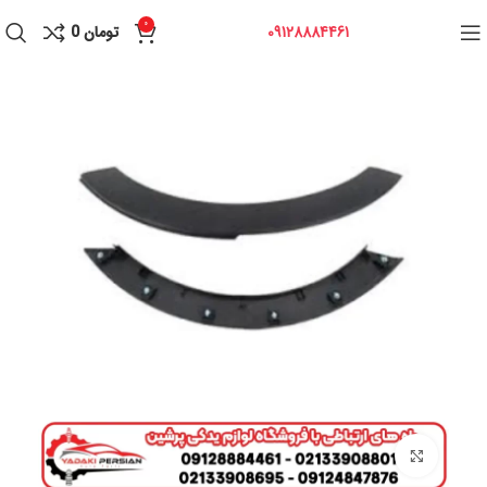
0
09128884461
تومان
0
برای بزرگنمایی کلیک کنید