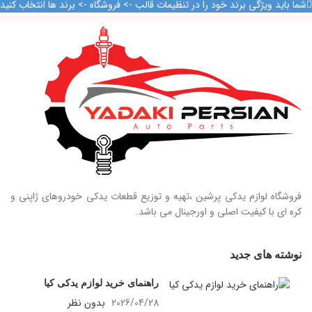
09128884461
09128884461
شما باید ویژگی برند خود را در تنظیمات قالب -> فروشگاه -> برند ها انتخاب کنید
09128884461
09128884461
09124847876
09124847876
فروشگاه لوازم یدکی پرشین ،تهیه و توزیع قطعات یدکی خودروهای ژاپنی و
کره ای با کیفیت اصلی و اورجینال می باشد.
نوشته های جدید
راهنمای خرید لوازم یدکی کیا
2026/04/28
بدون نظر