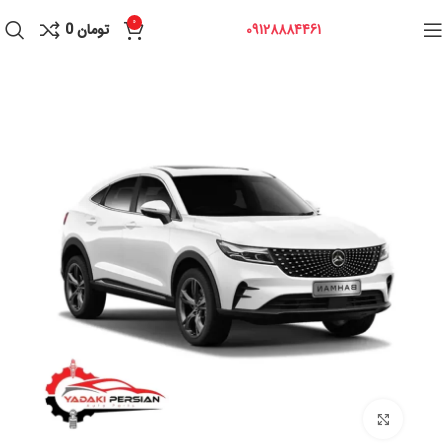
0
09128884461
تومان
0
برای بزرگنمایی کلیک کنید