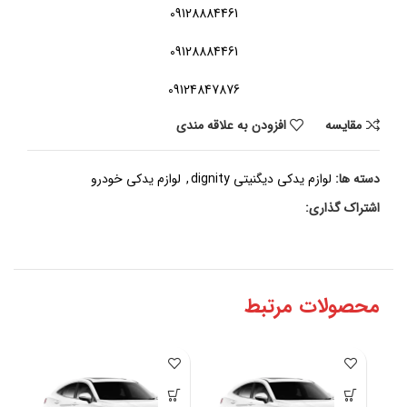
09128884461
09128884461
09124847876
مقايسه
افزودن به علاقه مندی
دسته ها:
لوازم یدکی دیگنیتی dignity
,
لوازم یدکی خودرو
اشتراک گذاری:
محصولات مرتبط