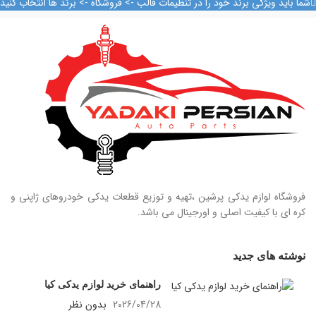
شما باید ویژگی برند خود را در تنظیمات قالب -> فروشگاه -> برند ها انتخاب کنید
09128884461
09124847876
فروشگاه لوازم یدکی پرشین ،تهیه و توزیع قطعات یدکی خودروهای ژاپنی و
کره ای با کیفیت اصلی و اورجینال می باشد.
نوشته های جدید
راهنمای خرید لوازم یدکی کیا
2026/04/28
بدون نظر