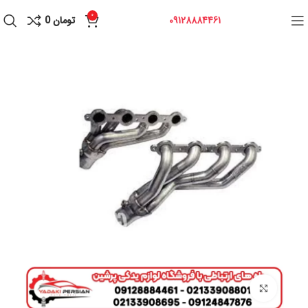
0
09128884461
تومان
0
برای بزرگنمایی کلیک کنید