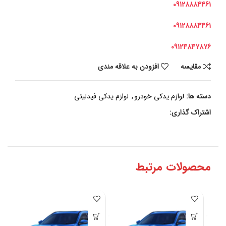
09128884461
09128884461
09124847876
مقايسه
افزودن به علاقه مندی
دسته ها:
لوازم یدکی خودرو
,
لوازم یدکی فیدلیتی
اشتراک گذاری:
محصولات مرتبط