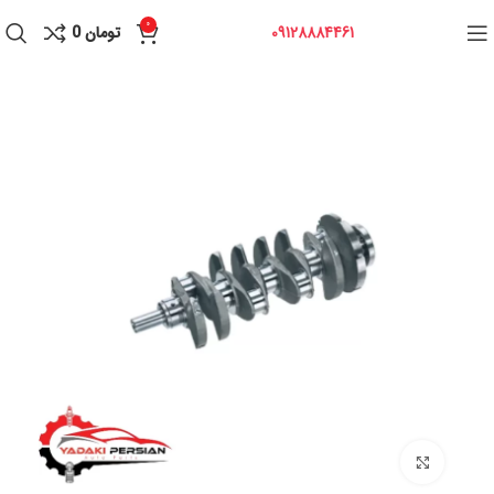
0
09128884461
تومان
0
برای بزرگنمایی کلیک کنید