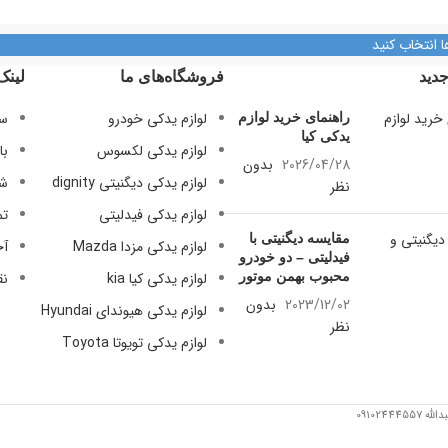
09128884461
تلفن تماس
09128884461
ا انتخاب کنید
09128884461
09124847876
دید
فروشگاه‌های ما
لینک
09128884461
لوازم یدکی خودرو
سی
راهنمای خرید لوازم
09124847876
یدکی کیا
لوازم یدکی لکسوس
با
2026/04/28
بدون
لوازم یدکی دیگنیتی dignity
شر
نظر
لوازم یدکی فیدلیتی
تم
مقایسه دیگنیتی با
لوازم یدکی مزدا Mazda
آخ
فیدلیتی – دو خودرو
محبوب بهمن موتور
لوازم یدکی کیا kia
نق
2023/12/02
بدون
لوازم یدکی هیوندای Hyundai
نظر
لوازم یدکی تویوتا Toyota
091024