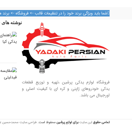
آدرس فروشگاه
شما باید ویژگی برند خود را در تنظیمات قالب -> فروشگاه -> برند ه
تهران، خیابان امیرکبیر، پاساژ کاشانی، طبقه دوم،
نوشته های ج
پلاک ۳۲۹
تلفن تماس
09128884461
09128884461
09124847876
فروشگاه لوازم یدکی پرشین ،تهیه و توزیع قطعات
یدکی خودروهای ژاپنی و کره ای با کیفیت اصلی و
اورجینال می باشد.
تمامی حقوق
این سایت
برای لوازم
پرشین
محفوظ است.
طراحی سایت محمدحسین عبدالله 44557