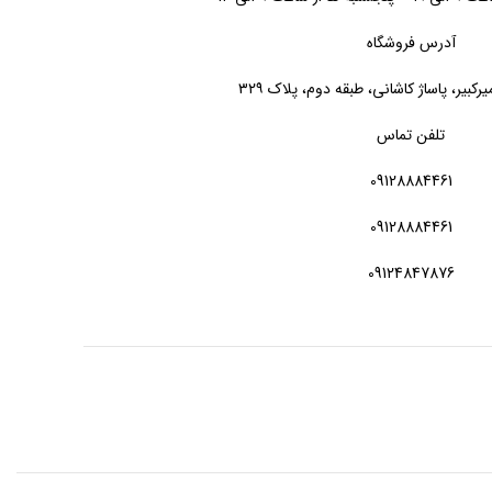
آدرس فروشگاه
یرکبیر، پاساژ کاشانی، طبقه دوم، پلاک ۳۲۹
تلفن تماس
09128884461
09128884461
09124847876