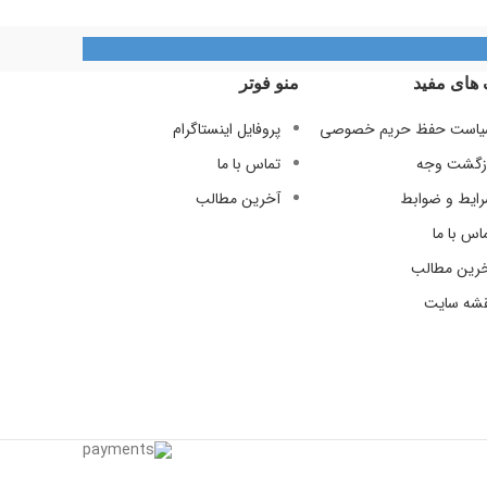
09128884461
09128884461
09124847876
 های مفید
منو فوتر
است حفظ حریم خصوصی
پروفایل اینستاگرام
زگشت وجه
تماس با ما
ایط و ضوابط
آخرین مطالب
اس با ما
رین مطالب
شه سایت