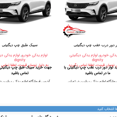
ر دور درب عقب چپ دیگنیتی
سیبک طبق چپ دیگنیتی
یدکی خودرو
,
لوازم یدکی دیگنیتی
لوازم یدکی خودرو
,
لوازم یدکی دی
dignity
dignity
ل نوسان قیمت، لطفا تماس بگیرید
به دلیل نوسان قیمت، لطفا تماس ب
نوار دور درب عقب چپ دیگنیتی با
جهت خرید سیبک طبق چپ دیگنیتی ب
ما در تماس باشید
تماس باشید
وشگاه لوازم یدکی پرشین در تهران
آدرس فروشگاه لوازم یدکی پرشین در
بان امیرکبیر، پاساژ کاشانی، طبقه دوم،
تهران، خیابان امیرکبیر، پاساژ کاشانی، 
پلاک ۳۲۹
پلاک ۳۲۹
تلفن تماس
تلفن تماس
ا انتخاب کنید
09128884461
09128884461