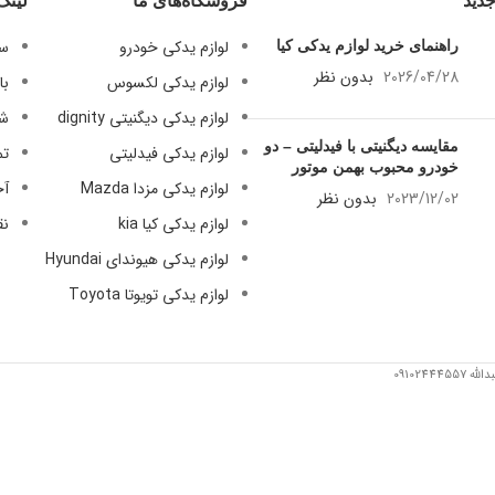
دید
فروشگاه‌های ما
لینک
09128884461
09128884461
لوازم یدکی خودرو
سی
راهنمای خرید لوازم
09124847876
09124847876
یدکی کیا
لوازم یدکی لکسوس
با
2026/04/28
بدون
لوازم یدکی دیگنیتی dignity
شر
نظر
لوازم یدکی فیدلیتی
تم
مقایسه دیگنیتی با
لوازم یدکی مزدا Mazda
آخ
فیدلیتی – دو خودرو
محبوب بهمن موتور
لوازم یدکی کیا kia
نق
2023/12/02
بدون
لوازم یدکی هیوندای Hyundai
نظر
لوازم یدکی تویوتا Toyota
091024