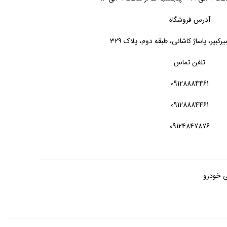
آدرس فروشگاه
یرکبیر، پاساژ کاشانی، طبقه دوم، پلاک ۳۲۹
تلفن تماس
09128884461
09128884461
09124847876
ی خودرو