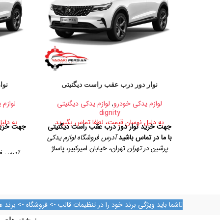
نوار دور درب عقب راست دیگنیتی
نوا
لوازم یدکی خودرو
,
لوازم یدکی دیگنیتی
لوازم 
dignity
به دلیل نوسان قیمت، لطفا تماس بگیرید
به دلی
جهت خرید نوار دور درب عقب راست دیگنیتی
جهت خرید 
با ما در تماس باشید
آدرس فروشگاه لوازم یدکی
پرشین در تهران
تهران، خیابان امیرکبیر، پاساژ
آدرس فر
کاشانی، طبقه دوم، پلاک ۳۲۹
تلفن تماس
تهران، خیا
09124847876
09128884461
09128884461
شما باید ویژگی برند خود را در تنظیمات قالب -> فروشگاه -> برند ه