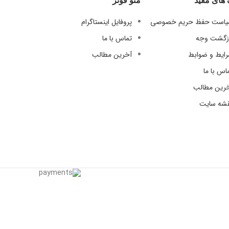
 های مفید
منو فوتر
است حفظ حریم خصوصی
پروفایل اینستاگرام
زگشت وجه
تماس با ما
ایط و ضوابط
آخرین مطالب
اس با ما
رین مطالب
شه سایت