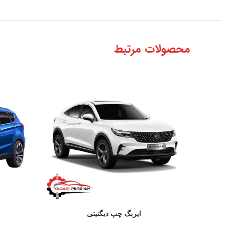
محصولات مرتبط
ایربگ چپ دیگنیتی