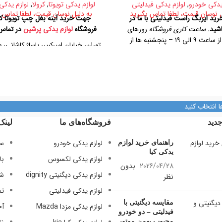
یدکی خودرو
,
لوازم یدکی فیدلیتی
لوازم یدکی تویوتا
,
کرولا
,
لوازم یدکی
ل نوسان قیمت، لطفا تماس بگیرید
به دلیل نوسان قیمت، لطفا تماس ب
ید ایربگ راست فیدلیتی با ما در
جهت خرید آینه بغل چپ تویوتا کرو
شید.
ساعت کاری فروشگاه
روزهای
فروشگاه
لوازم یدکی پرشین
در تماس 
رسمی از ساعت ۹ الی ۱۹ – پنجشنبه ها از
تهران، خیابان امیرکبیر، پاساژ کاشانی، 
آدرس فروشگاه
تهران، خیابان
پلاک ۳۲۹
 پاساژ کاشانی، طبقه دوم، پلاک ۳۲۹
تلفن تماس
ماس
09128884461 09128884461
09124847876
09128884461
09128884461
ا انتخاب کنید
09124847876
دید
فروشگاه‌های ما
لینک
لوازم یدکی خودرو
سی
راهنمای خرید لوازم
یدکی کیا
لوازم یدکی لکسوس
با
2026/04/28
بدون
لوازم یدکی دیگنیتی dignity
شر
نظر
لوازم یدکی فیدلیتی
تم
مقایسه دیگنیتی با
لوازم یدکی مزدا Mazda
آخ
فیدلیتی – دو خودرو
محبوب بهمن موتور