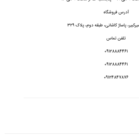
آدرس فروشگاه
یرکبیر، پاساژ کاشانی، طبقه دوم، پلاک ۳۲۹
تلفن تماس
09128884461
09128884461
09124847876