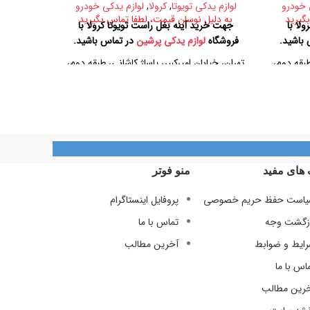
 خودرو
لوازم یدکی تویوتا
,
کرولا
,
لوازم یدکی خودرو
لوازم یدک
گیرید
به دلیل نوسان قیمت، لطفا تماس بگیرید
به دلیل
لا با
جهت خرید آینه بغل راست تویوتا کرولا با
جهت خری
باشید.
فروشگاه
لوازم یدکی پرشین
در تماس باشید.
فروشگاه 
طبقه دوم،
تهران، خیابان امیرکبیر، پاساژ کاشانی، طبقه دوم،
تهران، خیاب
پلاک ۳۲۹
تلفن تماس
09128884461
09128884461
09124847876
 های مفید
منو فوتر
است حفظ حریم خصوصی
پروفایل اینستاگرام
زگشت وجه
تماس با ما
ایط و ضوابط
آخرین مطالب
اس با ما
رین مطالب