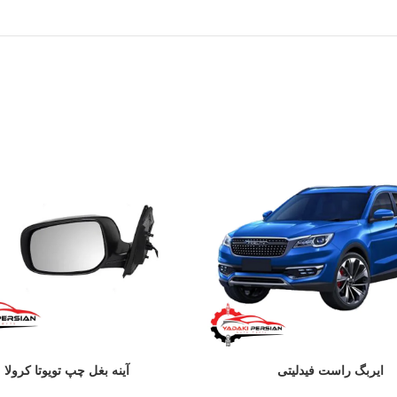
ایربگ راست فیدلیتی
آینه بغل چپ تویوتا کرولا