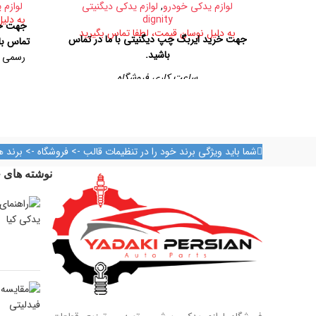
لوازم یدکی خودرو
,
لوازم یدکی دیگنیتی
لوازم 
dignity
به دلی
جهت خر
به دلیل نوسان قیمت، لطفا تماس بگیرید
جهت خرید ایربگ چپ دیگنیتی با ما در تماس
تماس با
باشید.
ساعت ۹ الی ۱۴
ساعت کاری فروشگاه
امیرکبیر،
روزهای رسمی از ساعت ۹ الی ۱۹ – پنجشنبه ها
تلفن ت
از ساعت ۹ الی ۱۴
آدرس فروشگاه
شما باید ویژگی برند خود را در تنظیمات قالب -> فروشگاه -> برند ه
تهران، خیابان امیرکبیر، پاساژ کاشانی، طبقه دوم،
نوشته های ج
پلاک ۳۲۹
تلفن تماس
09128884461
09128884461
09124847876