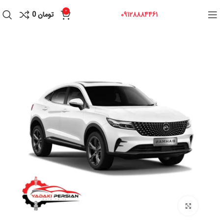
0
09128884461
تومان
0
برای بزرگنمایی کلیک کنید