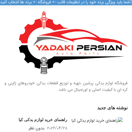
09128884461
09128884461
شما باید ویژگی برند خود را در تنظیمات قالب -> فروشگاه -> برند ها انتخاب کنید
09128884461
09128884461
09124847876
09124847876
فروشگاه لوازم یدکی پرشین ،تهیه و توزیع قطعات یدکی خودروهای ژاپنی و
کره ای با کیفیت اصلی و اورجینال می باشد.
نوشته های جدید
راهنمای خرید لوازم یدکی کیا
2026/04/28
بدون نظر