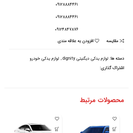
09128884461
09128884461
09124847876
مقايسه
افزودن به علاقه مندی
دسته ها:
لوازم یدکی دیگنیتی dignity
,
لوازم یدکی خودرو
اشتراک گذاری:
محصولات مرتبط