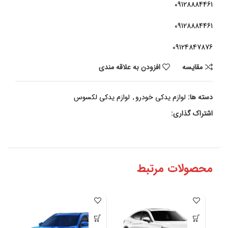
09128884461
09128884461
09124847876
مقايسه
افزودن به علاقه مندی
دسته ها:
لوازم یدکی خودرو
,
لوازم یدکی لکسوس
اشتراک گذاری:
محصولات مرتبط