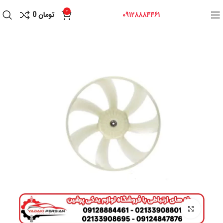
0
09128884461
تومان
0
برای بزرگنمایی کلیک کنید