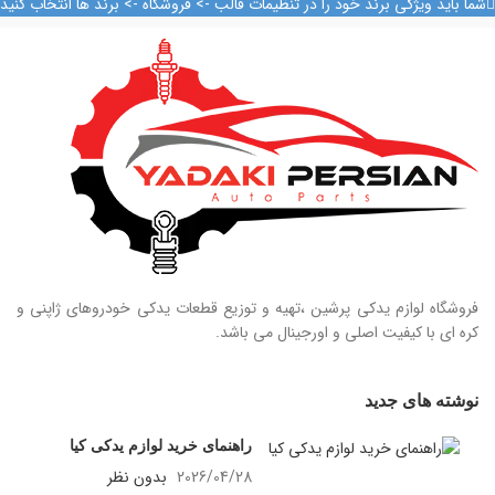
شما باید ویژگی برند خود را در تنظیمات قالب -> فروشگاه -> برند ها انتخاب کنید
09128884461
09124847876
فروشگاه لوازم یدکی پرشین ،تهیه و توزیع قطعات یدکی خودروهای ژاپنی و
کره ای با کیفیت اصلی و اورجینال می باشد.
نوشته های جدید
راهنمای خرید لوازم یدکی کیا
2026/04/28
بدون نظر