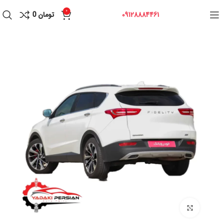
0
09128884461
تومان
0
برای بزرگنمایی کلیک کنید