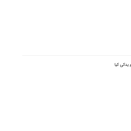
م یدکی کیا