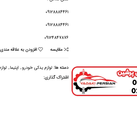
09128884461
09128884461
09124847876
مقايسه
افزودن به علاقه مندی
دسته ها:
لوازم یدکی خودرو
,
اپتیما
,
لواز
اشتراک گذاری: