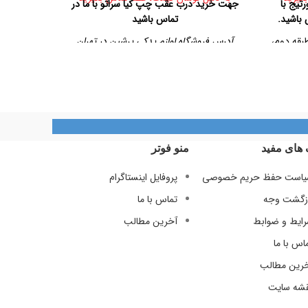
تیج با
جهت خرید درب عقب چپ کیا سراتو با ما در
جهت خرید 
 باشید.
تماس باشید
طبقه دوم،
آدرس فروشگاه لوازم یدکی پرشین در تهران
آدرس فر
تهران، خیابان امیرکبیر، پاساژ کاشانی، طبقه دوم،
تهران، خیاب
پلاک ۳۲۹
تلفن تماس
09128884461
09128884461
 های مفید
منو فوتر
09124847876
است حفظ حریم خصوصی
پروفایل اینستاگرام
زگشت وجه
تماس با ما
ایط و ضوابط
آخرین مطالب
اس با ما
رین مطالب
شه سایت