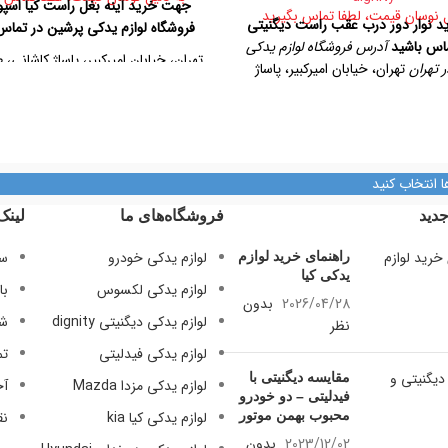
جهت خرید آینه بغل راست کیا اسپور
ل نوسان قیمت، لطفا تماس بگیرید
 نوار دور درب عقب راست دیگنیتی
فروشگاه لوازم یدکی پرشین در تماس
ماس باشید
آدرس فروشگاه لوازم یدکی
تهران، خیابان امیرکبیر، پاساژ کاشانی، 
 تهران
تهران، خیابان امیرکبیر، پاساژ
پلاک ۳۲۹
طبقه دوم، پلاک ۳۲۹
تلفن تماس
09124847876
09128884461
0912
تلفن تماس
09128884461
09128884461
ا انتخاب کنید
09124847876
دید
فروشگاه‌های ما
لینک
لوازم یدکی خودرو
سی
راهنمای خرید لوازم
یدکی کیا
لوازم یدکی لکسوس
با
2026/04/28
بدون
لوازم یدکی دیگنیتی dignity
شر
نظر
لوازم یدکی فیدلیتی
تم
مقایسه دیگنیتی با
لوازم یدکی مزدا Mazda
آخ
فیدلیتی – دو خودرو
محبوب بهمن موتور
لوازم یدکی کیا kia
نق
2023/12/02
بدون