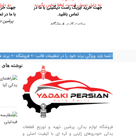
به دلیل نوسان قیمت، لطفا تماس بگیرید
به دلی
جهت خرید ایربگ راست دیگنیتی با ما در
جهت خرید
تماس باشید.
با ما در ت
پرشین در
ساعت کاری فروشگاه
کاشانی، 
روزهای رسمی از ساعت ۹ الی ۱۹ – پنجشنبه ها
8884461
از ساعت ۹ الی ۱۴
آدرس فروشگاه
شما باید ویژگی برند خود را در تنظیمات قالب -> فروشگاه -> برند ه
تهران، خیابان امیرکبیر، پاساژ کاشانی، طبقه دوم،
نوشته های ج
پلاک ۳۲۹
تلفن تماس
09128884461
09128884461
09124847876
فروشگاه لوازم یدکی پرشین ،تهیه و توزیع قطعات
یدکی خودروهای ژاپنی و کره ای با کیفیت اصلی و