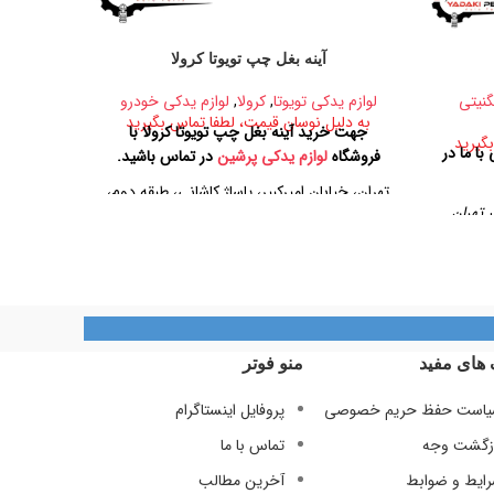
آینه بغل چپ تویوتا کرولا
درب جلو
گنیتی
لوازم یدکی تویوتا
,
کرولا
,
لوازم یدکی خودرو
لوازم 
به دلیل نوسان قیمت، لطفا تماس بگیرید
به دلیل
جهت خرید آینه بغل چپ تویوتا کرولا با
جهت خر
گیرید
ا ما در
فروشگاه
لوازم یدکی پرشین
در تماس باشید.
350
تهران، خیابان امیرکبیر، پاساژ کاشانی، طبقه دوم،
آدرس فر
 تهران
پلاک ۳۲۹
تهران، خیاب
طبقه دوم،
تلفن تماس
09128884461
09128884461
09124847876
 های مفید
منو فوتر
است حفظ حریم خصوصی
پروفایل اینستاگرام
زگشت وجه
تماس با ما
ایط و ضوابط
آخرین مطالب