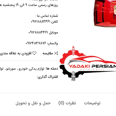
روزهای رسمی ساعت 9 الی 19 پنجشنبه ها ساعت 9 الی 14
شماره تماس ما :
تلفن 09128884461
موبایل 09128884461
واتساپ 09124847876
مقايسه
افزودن به علاقه مندی
دسته ها:
لوازم یدکی خودرو
,
سورنتو
,
لوا
اشتراک گذاری:
توضیحات
نظرات (0)
حمل و نقل و تحویل