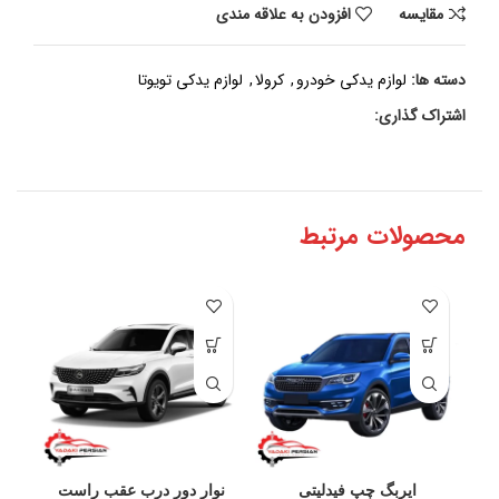
مقايسه
افزودن به علاقه مندی
دسته ها:
لوازم یدکی خودرو
,
کرولا
,
لوازم یدکی تویوتا
اشتراک گذاری:
محصولات مرتبط
ایربگ چپ فیدلیتی
نوار دور درب عقب راست
آ