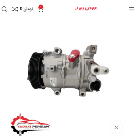
0
09128884461
تومان
0
برای بزرگنمایی کلیک کنید