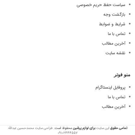
سیاست حفظ حریم خصوصی
بازگشت وجه
شرایط و ضوابط
تماس با ما
آخرین مطالب
نقشه سایت
منو فوتر
پروفایل اینستاگرام
تماس با ما
آخرین مطالب
تمامی حقوق
این سایت
برای لوازم
پرشین
محفوظ است.
طراحی سایت محمدحسین عبدالله
09102444557