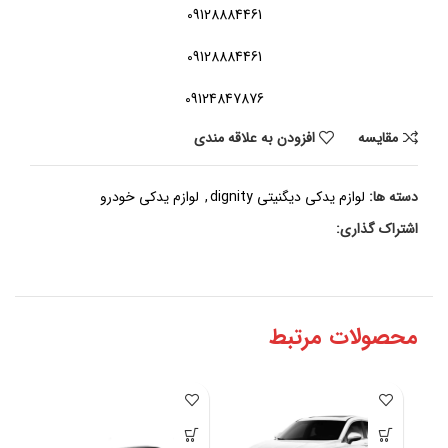
09128884461
09128884461
09124847876
مقايسه
افزودن به علاقه مندی
دسته ها:
لوازم یدکی دیگنیتی dignity
,
لوازم یدکی خودرو
اشتراک گذاری:
محصولات مرتبط