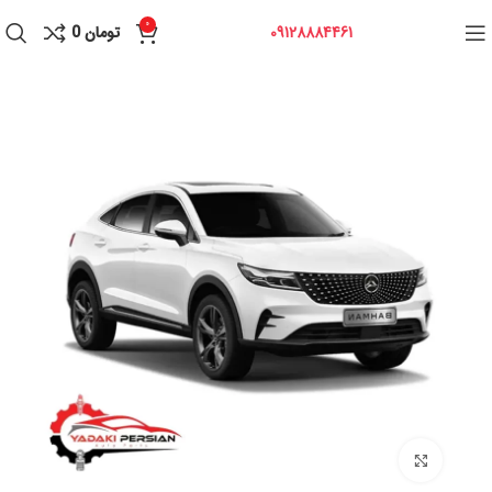
0
09128884461
تومان
0
برای بزرگنمایی کلیک کنید