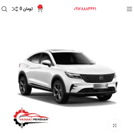
0
09128884461
تومان
0
برای بزرگنمایی کلیک کنید