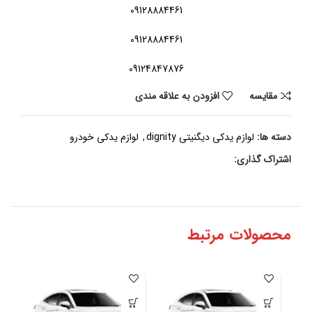
09128884461
09128884461
09124847876
مقايسه
افزودن به علاقه مندی
دسته ها:
لوازم یدکی دیگنیتی dignity
,
لوازم یدکی خودرو
اشتراک گذاری:
محصولات مرتبط