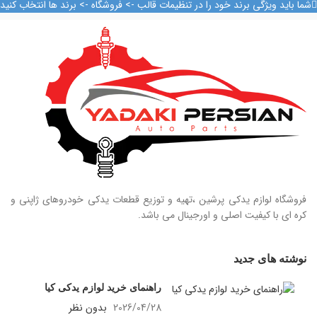
09128884461
09128884461
شما باید ویژگی برند خود را در تنظیمات قالب -> فروشگاه -> برند ها انتخاب کنید
09128884461
09128884461
09124847876
09124847876
فروشگاه لوازم یدکی پرشین ،تهیه و توزیع قطعات یدکی خودروهای ژاپنی و
کره ای با کیفیت اصلی و اورجینال می باشد.
نوشته های جدید
راهنمای خرید لوازم یدکی کیا
2026/04/28
بدون نظر