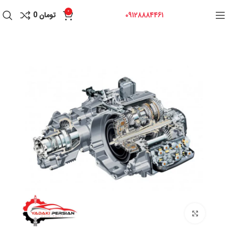
0
09128884461
تومان
0
برای بزرگنمایی کلیک کنید