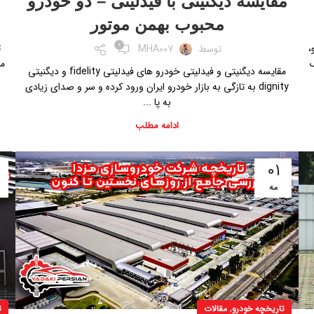
مقایسه دیگنیتی با فیدلیتی – دو خودرو
محبوب بهمن موتور
0
،
ت
توسط
MHA007
ک
مع
مقایسه دیگنیتی و فیدلیتی خودرو های فیدلیتی fidelity و دیگنیتی
dignity به تازگی به بازار خودرو ایران ورود کرده و سر و صدای زیادی
به پا ...
ادامه مطلب
01
مه
,
تاریخچه خودرو
مقالات
ت