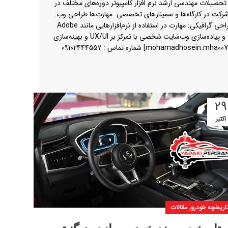
تحصیلات مهندسی ارشد نرم افزار کامپیوتر دوره‌های مختلف در
ی دانش فنی با شرکت در کارگاه‌ها و سمینارهای تخصصی. مهارت‌ها طراحی وب:
HTML, CSS, JavaScript، و سیستم‌های مدیریت محتوا مانند WordPress. سئو: تسلط بر اصول و استراتژی‌های بهینه‌سازی موتور جستجو. طراحی گرافیکی: مهارت در استفاده از نرم‌افزارهایی مانند Adobe
Photoshop و Illustrator. مدیریت پروژه و مهارت‌های ارتباطی. پروژه‌ها و دستاوردها طراحی و بهینه‌سازی وب‌سایت شخصی: mha007.ir توسعه و پیاده‌سازی وب‌سایت شخصی با تمرکز بر UX/UI و بهینه‌سازی
29
اکتبر
,
اریخچه خودرو
مقالات