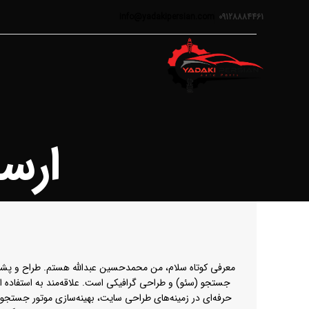
info@yadakipersian.com
09128884461
ارس
معرفی کوتاه سلام، من محمدحسین عبدالله هستم. طراح و پشت