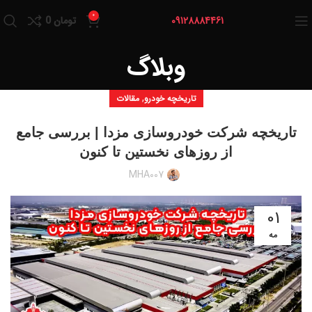
0
09128884461
تومان
0
وبلاگ
,
تاریخچه خودرو
مقالات
تاریخچه شرکت خودروسازی مزدا | بررسی جامع
از روزهای نخستین تا کنون
MHA007
01
مه