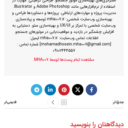
استراتژی‌های بهینه‌سازی موتور جستجو. طراحی گرافیکی: مهارت در
استفاده از نرم‌افزارهایی مانند Adobe Photoshop و Illustrator.
مدیریت پروژه و مهارت‌های ارتباطی. پروژه‌ها و دستاوردها طراحی و
بهینه‌سازی وب‌سایت شخصی: mha007.ir توسعه و پیاده‌سازی
وب‌سایت شخصی با تمرکز بر UX/UI و بهینه‌سازی سئو. دستیابی به
افزایش چشمگیر در بازدید و موقعیت‌یابی در موتورهای جستجو.
اطلاعات تماس وب‌سایت: mha007.ir ایمیل:
[mohamadhosein.mha007@gmail.com] شماره تماس :
09102444557
مشاهده تمام پست‌ها توسط MHA007
جدیدتر
قدیمی‌تر
دیدگاهتان را بنویسید