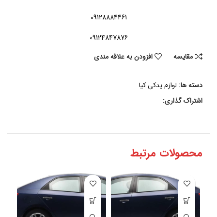
09128884461
09124847876
مقايسه
افزودن به علاقه مندی
دسته ها:
لوازم یدکی کیا
اشتراک گذاری:
محصولات مرتبط