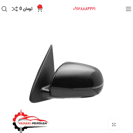
0
09128884461
تومان
0
برای بزرگنمایی کلیک کنید