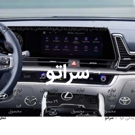
لوازم یدکی پرشین
لوازم یدکی
فروشگاه
تماس با ما
درباره ما
وبلاگ
سراتو
رو
لوازم
لوازم
لوازم یدکی
لوازم
یدکی
یدکی
لکسوس
یدکی
تویوتا
کیا
مزدا
29 محصول
104
135
212
محصول
محصول
محصول
 یدکی کیا
سراتو
نما