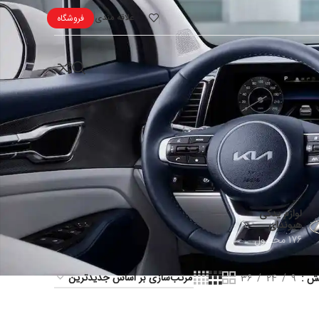
علاقه مندی
فروشگاه
لوازم یدکی
هیوندای
176 محصول
یش
9
24
36