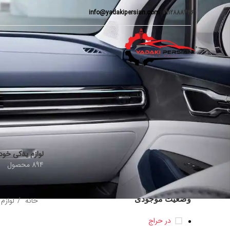
info@yadakipersian.com
09128884461
لوازم یدکی خود
894 محصول
وضعیت موجودی
خانه
لوازم
در حراج